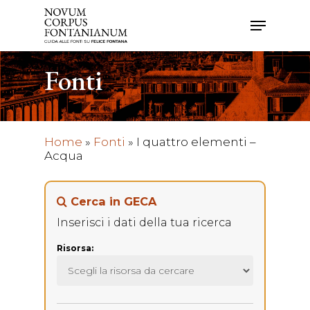
Skip
Menu
to
main
Close
content
Menu
Fonti
Home
»
Fonti
»
I quattro elementi –
Acqua
Cerca in GECA
Inserisci i dati della tua ricerca
Risorsa: